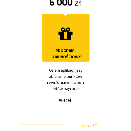
6 000
zł
Przycisk
PROGRAM
LOJALNOŚCIOWY
Celem aplikacji jest
zbieranie punktów
i wyróżnianie swoich
klientów nagrodami.
więcej
KOSZTY