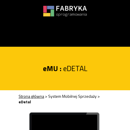
Przycisk
eZwroty
eMU :
eDETAL
Strona główna
>
System Mobilnej Sprzedaży
>
eDetal