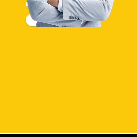
Wyrażam zgodę na otrzymywanie na podany przeze mnie w
formularzu adres e-mail informacji w zakresie związanym ze
złożonym przeze mnie zapytaniem.
Wyślij